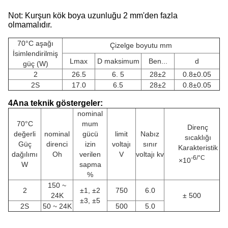
Not: Kurşun kök boya uzunluğu 2 mm'den fazla
olmamalıdır.
70°C aşağı
Çizelge boyutu mm
İsimlendirilmiş
Lmax
D maksimum
Ben...
d
güç (W)
2
26.5
6. 5
28±2
0.8±0.05
2S
17.0
6.5
28±2
0.8±0.05
4Ana teknik göstergeler:
nominal
70°C
mum
Direnç
değerli
nominal
gücü
limit
Nabız
sıcaklığı
Güç
direnci
izin
voltajı
sınır
Karakteristik
dağılımı
Oh
verilen
V
voltajı kv
-6/°C
×10
W
sapma
%
150 ~
2
±1, ±2
750
6.0
24K
± 500
±3, ±5
2S
50 ~ 24K
500
5.0