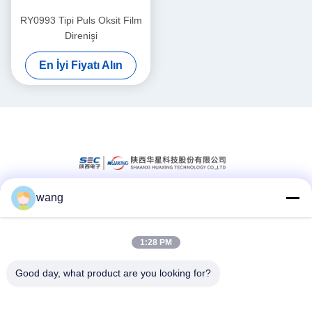
RY0993 Tipi Puls Oksit Film
Direnişi
En İyi Fiyatı Alın
wang
Sosyal Medya
1:28 PM
Hızlı iletişim
Good day, what product are you looking for?
Tel