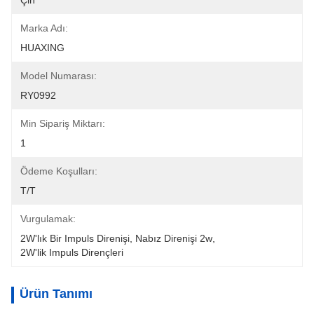
Çin
Marka Adı:
HUAXING
Model Numarası:
RY0992
Min Sipariş Miktarı:
1
Ödeme Koşulları:
T/T
Vurgulamak:
2W'lık Bir Impuls Direnişi
, 
Nabız Direnişi 2w
, 
2W'lik Impuls Dirençleri
Ürün Tanımı