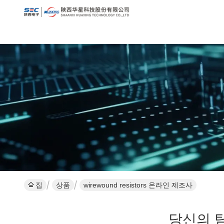
집
상품
wirewound resistors 온라인 제조사
당신의 