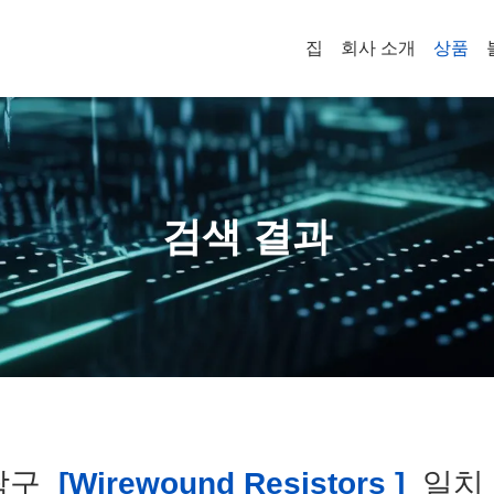
집
회사 소개
상품
검색 결과
탐구
[wirewound Resistors ]
일