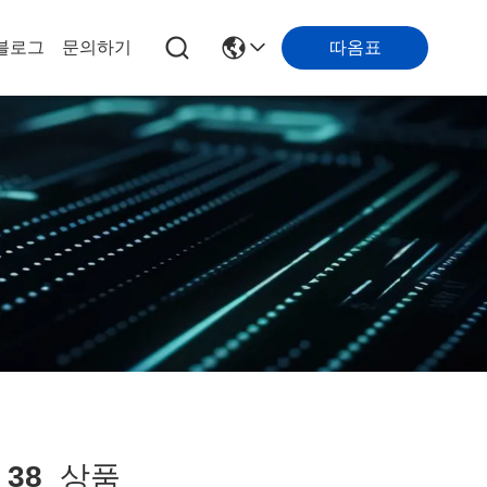
따옴표
블로그
문의하기
치
38
상품