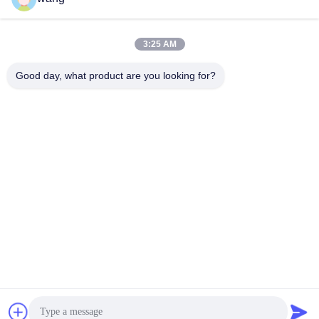
소셜 미디어
3:25 AM
빠른 연락
Good day, what product are you looking for?
Tel
86-029-33786435
이메일
sales@hxohm.cn
주소
16 웬후이 동쪽 도로, 시안양 시, 중국 산시 지방
개인 정보 정책
|
사이트맵
중국 좋은 품질 유리성 에나마일드 와이어 와이드 저항 공급업체.
저작권 © 2025-2026 Shaanxi Huaxing Technology Co.,Ltd. . 판권
소유.