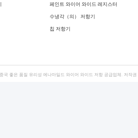
기
페인트 와이어 와이드 레지스터
수냉각（의） 저항기
칩 저항기
중국 좋은 품질 유리성 에나마일드 와이어 와이드 저항 공급업체. 저작권 © 2025-202