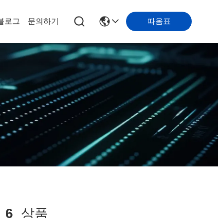
따옴표
블로그
문의하기
치
6
상품