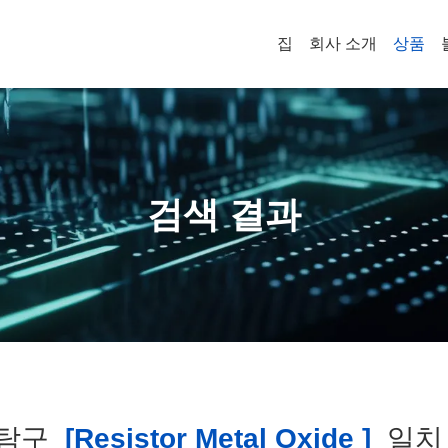
집
회사 소개
상품
검색 결과
탐구
[resistor Metal Oxide ]
일