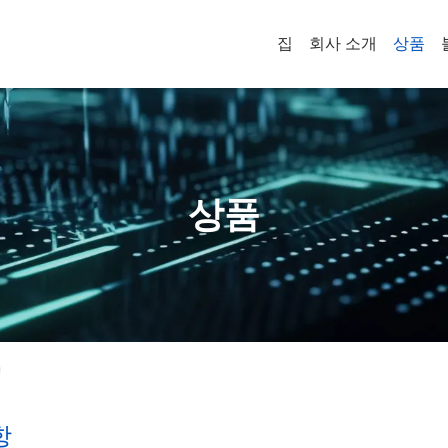
집
회사 소개
상품
상품
항