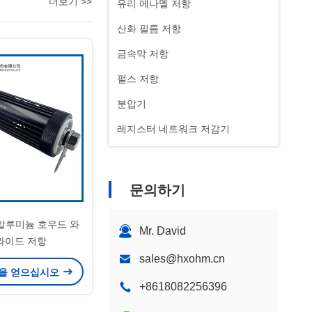
더보기 >>
유리 에나멜 저항
산화 필름 저항
금속막 저항
펄스 저항
분압기
레지스터 네트워크 저감기
문의하기
 알루미늄 호우드 와
Mr. David
와이드 저항
sales@hxohm.cn
을 얻으십시오
+8618082256396